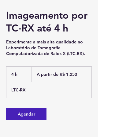
Imageamento por
TC-RX até 4 h
Experimente a mais alta qualidade no
Laboratório de Tomografia
Computadorizada de Raios X (LTC-RX).
A
partir
4 h
4
A partir de R$ 1.250
de
1.250
h
Reais
brasileiros
LTC-RX
Agendar