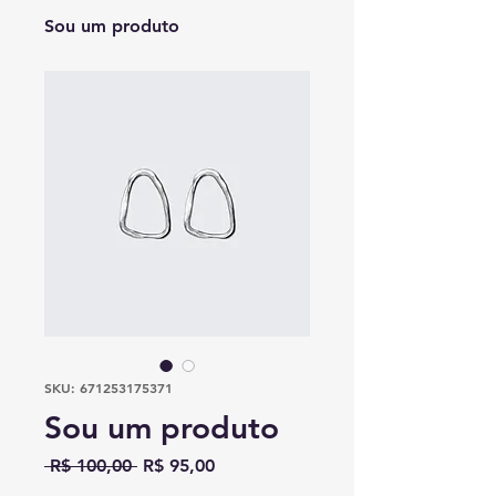
Sou um produto
SKU: 671253175371
Sou um produto
Preço
Preço
 R$ 100,00 
R$ 95,00
normal
promocional